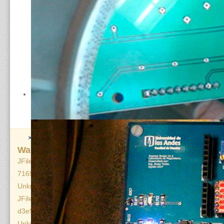
×
Warning
JFile: :write([ROOT]/media/modals/css//css-
716516fbbff666ce4c7102b6ab56b68c.php): Error
Unknown whilst opening a file
JFile: :write([ROOT]/libraries/expose/interface/css//css-
d3e9316187dbdc223e12b2a580742889.php): Error
Unknown whilst opening a file